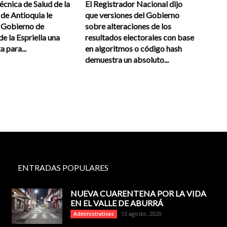
cnica de Salud de la
El Registrador Nacional dijo
de Antioquia le
que versiones del Gobierno
l Gobierno de
sobre alteraciones de los
e la Espriella una
resultados electorales con base
a para...
en algoritmos o código hash
demuestra un absoluto...
ENTRADAS POPULARES
NUEVA CUARENTENA POR LA VIDA
EN EL VALLE DE ABURRÁ
13 agosto, 2020
Administrativas