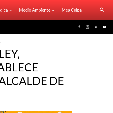
ídica
Medio Ambiente
Mea Culpa
.
LEY,
ABLECE
 ALCALDE DE