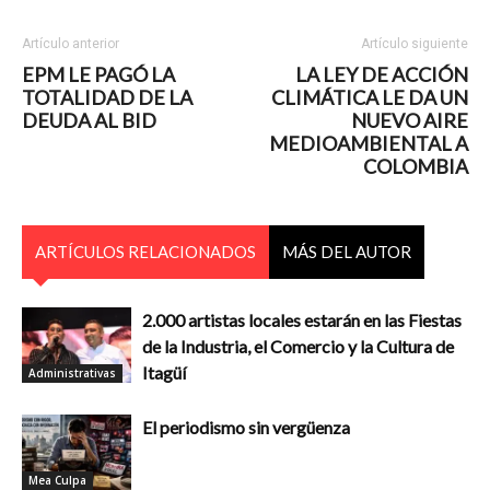
Artículo anterior
Artículo siguiente
EPM LE PAGÓ LA
LA LEY DE ACCIÓN
TOTALIDAD DE LA
CLIMÁTICA LE DA UN
DEUDA AL BID
NUEVO AIRE
MEDIOAMBIENTAL A
COLOMBIA
ARTÍCULOS RELACIONADOS
MÁS DEL AUTOR
2.000 artistas locales estarán en las Fiestas
de la Industria, el Comercio y la Cultura de
Itagüí
Administrativas
El periodismo sin vergüenza
Mea Culpa