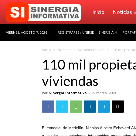
Sinergia
Inicio
Noticias
VIERNES, AGOSTO 7, 2026
REGISTRARSE / UNIRSE
SINERGIA
PORTAFO
Informativa
Inicio
Noticias
Administrativas
110 mil propie
110 mil propieta
viviendas
Por
Sinergia Informativa
-
19 marzo, 2009
El concejal de Medellín, Nicolás Albeiro Echeverri Al
a liquidar las sociedades intervenidas propietarias