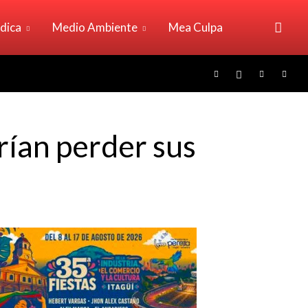
ídica
Medio Ambiente
Mea Culpa
drían perder sus