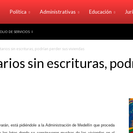
Política
Administrativas
Educación
Jur
LIO DE SERVICIOS
tarios sin escrituras, podrían perder sus viviendas
rios sin escrituras, po
varán, está pidiéndole a la Administración de Medellín que proceda
 de los lotes donde se construyeron muchas de las viviendas en el