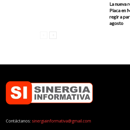
La nueva r
Placa en 
regir a par
agosto
Contáctanos:
sinergiainformativa@gmail.com