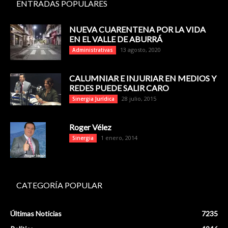
ENTRADAS POPULARES
NUEVA CUARENTENA POR LA VIDA
EN EL VALLE DE ABURRÁ
13 agosto, 2020
Administrativas
CALUMNIAR E INJURIAR EN MEDIOS Y
REDES PUEDE SALIR CARO
28 julio, 2015
Sinergia Jurídica
Roger Vélez
1 enero, 2014
Sinergia
CATEGORÍA POPULAR
Últimas Noticias
7235