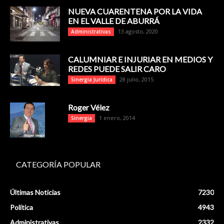
NUEVA CUARENTENA POR LA VIDA
EN EL VALLE DE ABURRÁ
13 agosto, 2020
Administrativas
CALUMNIAR E INJURIAR EN MEDIOS Y
REDES PUEDE SALIR CARO
28 julio, 2015
Sinergia Jurídica
Roger Vélez
1 enero, 2014
Sinergia
CATEGORÍA POPULAR
Últimas Noticias
7230
Política
4943
Administrativas
2332