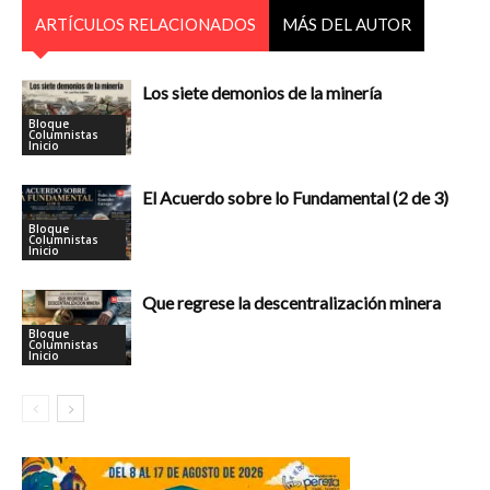
ARTÍCULOS RELACIONADOS
MÁS DEL AUTOR
Los siete demonios de la minería
Bloque
Columnistas
Inicio
El Acuerdo sobre lo Fundamental (2 de 3)
Bloque
Columnistas
Inicio
Que regrese la descentralización minera
Bloque
Columnistas
Inicio