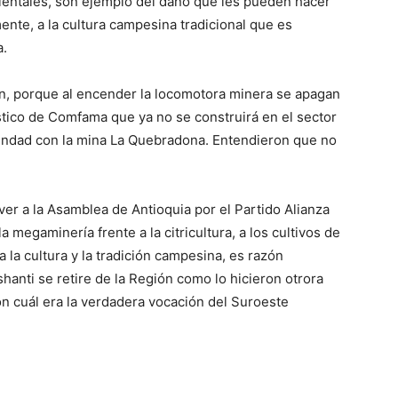
bientales, son ejemplo del daño que les pueden hacer
mente, a la cultura campesina tradicional que es
a.
ón, porque al encender la locomotora minera se apagan
stico de Comfama que ya no se construirá en el sector
indad con la mina La Quebradona. Entendieron que no
ver a la Asamblea de Antioquia por el Partido Alianza
 megaminería frente a la citricultura, a los cultivos de
a la cultura y la tradición campesina, es razón
hanti se retire de la Región como lo hicieron otrora
on cuál era la verdadera vocación del Suroeste