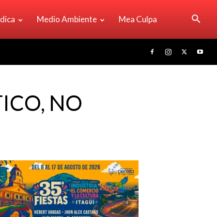
ídica
Medio Ambiente
Mea Culpa
TICO, NO