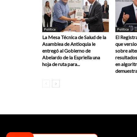
Política
Política
La Mesa Técnica de Salud de la
El Registr
Asamblea de Antioquia le
que versi
entregó al Gobierno de
sobre alte
Abelardo de la Espriella una
resultados
hoja de ruta para...
en algorit
demuestra 