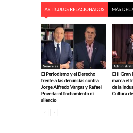
ARTÍCULOS RELACIONADOS
MÁS DEL
Generales
Administrati
El Periodismo y el Derecho
El II Gran
frente a las denuncias contra
marca el in
Jorge Alfredo Vargas y Rafael
de la Indus
Poveda: ni linchamiento ni
Cultura de
silencio