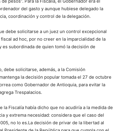
de pesos”. Para la Fiscalía, el Gobernador era el
ordenador del gasto y aunque hubiese delegado la
ancia, coordinación y control de la delegación.
e debe solicitarse a un juez un control excepcional
fiscal ad hoc, por no creer en la imparcialidad de la
a y es subordinada de quien tomó la decisión de
to, debe solicitarse, además, a la Comisión
antenga la decisión popular tomada el 27 de octubre
Correa como Gobernador de Antioquia, para evitar la
agrega Trespalacios.
 la Fiscalía había dicho que no acudiría a la medida de
ia y extrema necesidad: considera que el caso del
5, no lo es.La decisión de privar de la libertad al
l Presidente de la República para que cumpla con el