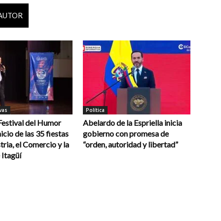
 AUTOR
vas
Política
 Festival del Humor
Abelardo de la Espriella inicia
icio de las 35 fiestas
gobierno con promesa de
tria, el Comercio y la
“orden, autoridad y libertad”
 Itagüí