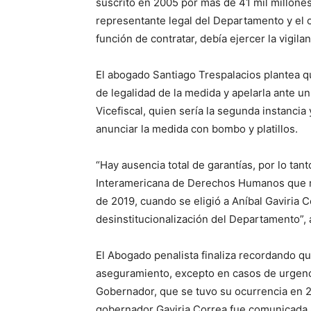
suscrito en 2005 por más de 41 mil millones 
representante legal del Departamento y el 
función de contratar, debía ejercer la vigil
El abogado Santiago Trespalacios plantea qu
de legalidad de la medida y apelarla ante un 
Vicefiscal, quien sería la segunda instanci
anunciar la medida con bombo y platillos.
“Hay ausencia total de garantías, por lo tan
Interamericana de Derechos Humanos que m
de 2019, cuando se eligió a Aníbal Gaviria 
desinstitucionalización del Departamento”, 
El Abogado penalista finaliza recordando que
aseguramiento, excepto en casos de urgenc
Gobernador, que se tuvo su ocurrencia en 200
gobernador Gaviria Correa fue comunicada a