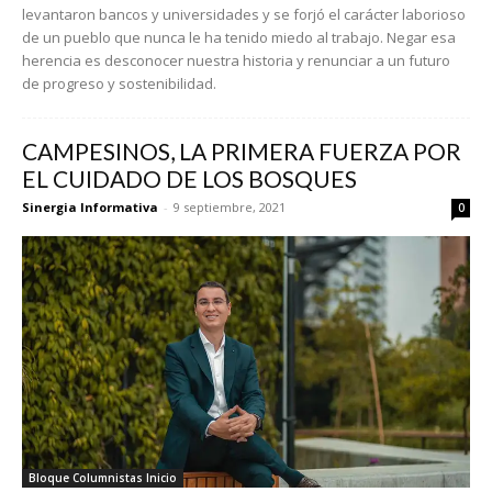
levantaron bancos y universidades y se forjó el carácter laborioso
de un pueblo que nunca le ha tenido miedo al trabajo. Negar esa
herencia es desconocer nuestra historia y renunciar a un futuro
de progreso y sostenibilidad.
CAMPESINOS, LA PRIMERA FUERZA POR
EL CUIDADO DE LOS BOSQUES
Sinergia Informativa
-
9 septiembre, 2021
0
Bloque Columnistas Inicio