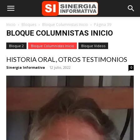
Inicio
Bloques
Bloque Columnistas Inicio
Página 39
BLOQUE COLUMNISTAS INICIO
Bloque 2
Bloque Columnistas Inicio
Bloque Videos
HISTORIA ORAL, OTROS TESTIMONIOS
Sinergia Informativa
-
12 julio, 2022
0