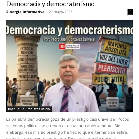
Democracia y democraterismo
Sinergia Informativa
-
20 mayo, 2026
0
Bloque Columnistas Inicio
La palabra democracia goza de un prestigio casi universal. Pocos
sistemas políticos se atreven a rechazarla abiertamente. Sin
embargo, ese mismo prestigio ha hecho que el término se estire,
se vacíe y, a veces, se pervierta. De esa distorsión nace el