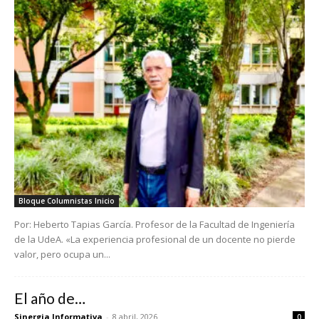
Bloque Columnistas Inicio
Por: Heberto Tapias García. Profesor de la Facultad de Ingeniería
de la UdeA. «La experiencia profesional de un docente no pierde
valor, pero ocupa un...
El año de…
Sinergia Informativa
-
8 abril, 2026
0