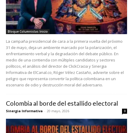
Bloque Columnistas Inicio
La campaña presidencial de cara a la primera vuelta del próximo
31 de mayo, deja un ambiente marcado por la polarización, el
enfrentamiento verbal y la degradación del debate público. En
medio de una contienda con múltiples candidatos y sectores
políticos, el análisis del director de ClickCracia y Sinergia
Informativa de ElCanal.co, Róger Vélez Castaño, advierte sobre el
peligro que representa convertir la política colombiana en un
escenario de odio y destrucción moral del adversario.
Colombia al borde del estallido electoral
Sinergia Informativa
-
20 mayo, 2026
0