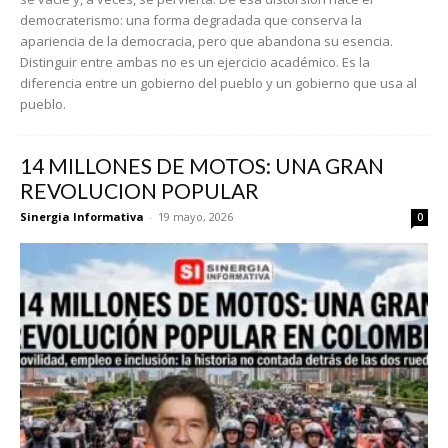
democraterismo: una forma degradada que conserva la
apariencia de la democracia, pero que abandona su esencia.
Distinguir entre ambas no es un ejercicio académico. Es la
diferencia entre un gobierno del pueblo y un gobierno que usa al
pueblo.
14 MILLONES DE MOTOS: UNA GRAN
REVOLUCION POPULAR
Sinergia Informativa
-
19 mayo, 2026
0