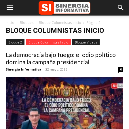
Inicio
Bloques
Bloque Columnistas Inicio
Página 2
BLOQUE COLUMNISTAS INICIO
Bloque 2
Bloque Columnistas Inicio
Bloque Videos
La democracia bajo fuego: el odio político
domina la campaña presidencial
Sinergia Informativa
-
22 mayo, 2026
0