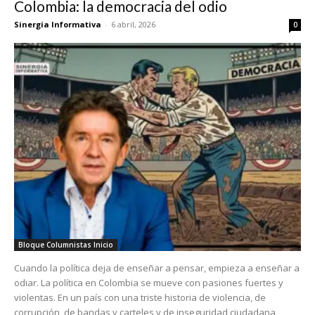
Colombia: la democracia del odio
Sinergia Informativa
-
6 abril, 2026
0
Bloque Columnistas Inicio
Cuando la política deja de enseñar a pensar, empieza a enseñar a
odiar. La política en Colombia se mueve con pasiones fuertes y
violentas. En un país con una triste historia de violencia, de
corrupción, de bandas y carteles y de inseguridad ciudadana